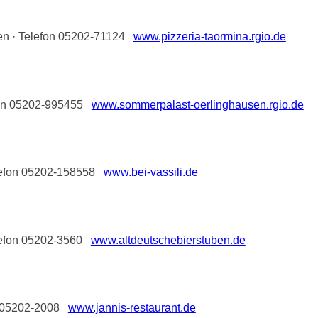
en · Telefon 05202-71124
www.pizzeria-taormina.rgio.de
efon 05202-995455
www.sommerpalast-oerlinghausen.rgio.de
elefon 05202-158558
www.bei-vassili.de
elefon 05202-3560
www.altdeutschebierstuben.de
on 05202-2008
www.jannis-restaurant.de