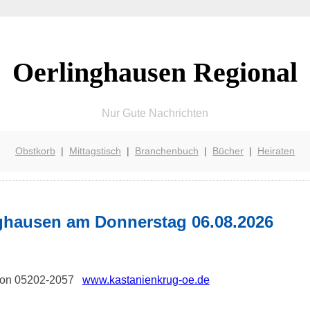
Oerlinghausen Regional
Nur Gute Nachrichten
Obstkorb
|
Mittagstisch
|
Branchenbuch
|
Bücher
|
Heiraten
nghausen am Donnerstag 06.08.2026
lefon 05202-2057
www.kastanienkrug-oe.de