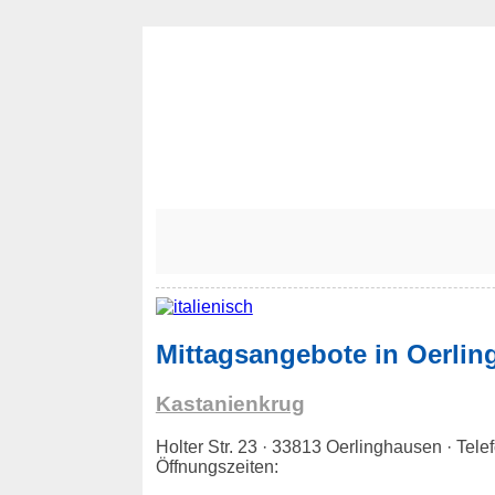
Mittagsangebote in Oerli
Kastanienkrug
Holter Str. 23 · 33813 Oerlinghausen · Te
Öffnungszeiten: