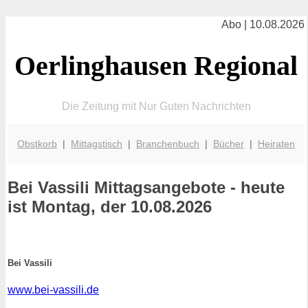
Abo | 10.08.2026
Oerlinghausen Regional
Die Zeitung mit Nur Guten Nachrichten
Obstkorb
|
Mittagstisch
|
Branchenbuch
|
Bücher
|
Heiraten
Bei Vassili
Mittagsangebote - heute
ist Montag, der 10.08.2026
Bei Vassili
www.bei-vassili.de